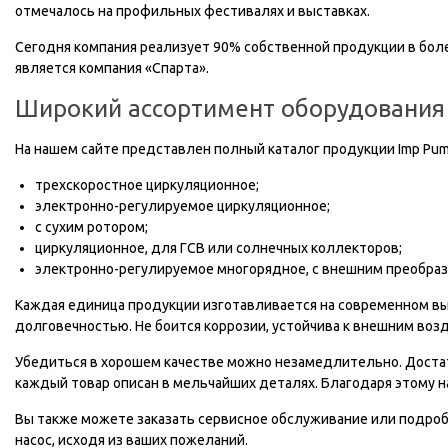
отмечалось на профильных фестивалях и выставках.
Сегодня компания реализует 90% собственной продукции в боле
является компания «Спарта».
Широкий ассортимент оборудования
На нашем сайте представлен полный каталог продукции Imp Pum
трехскоростное циркуляционное;
электронно-регулируемое циркуляционное;
с сухим ротором;
циркуляционное, для ГСВ или солнечных коллекторов;
электронно-регулируемое многорядное, с внешним преобраз
Каждая единица продукции изготавливается на современном вы
долговечностью. Не боится коррозии, устойчива к внешним воз
Убедиться в хорошем качестве можно незамедлительно. Достато
каждый товар описан в мельчайших деталях. Благодаря этому н
Вы также можете заказать сервисное обслуживание или подро
насос, исходя из ваших пожеланий.