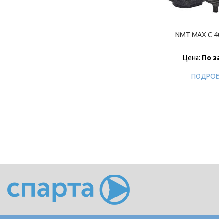
NMT MAX C 40
Цена:
По з
ПОДРОБ