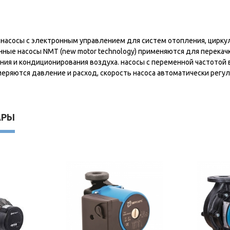
асосы с электронным управлением для систем отопления, цирку
нные насосы NMT (new motor technology) применяются для перекачк
ия и кондиционирования воздуха. насосы с переменной частотой 
меряются давление и расход, скорость насоса автоматически регу
АРЫ