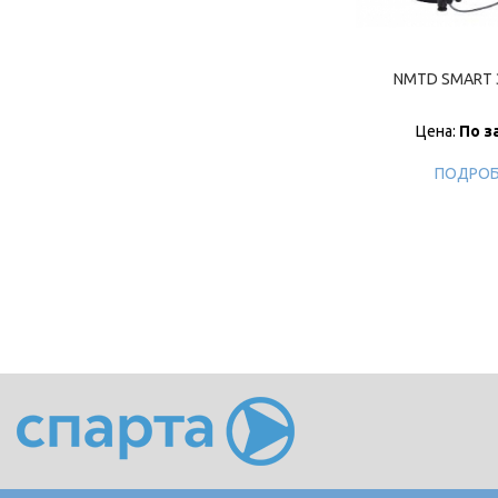
NMTD SMART 
Цена:
По з
ПОДРОБ