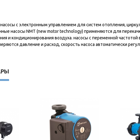
асосы с электронным управлением для систем отопления, цирку
нные насосы NMT (new motor technology) применяются для перекачк
ия и кондиционирования воздуха. насосы с переменной частотой 
меряются давление и расход, скорость насоса автоматически регу
АРЫ